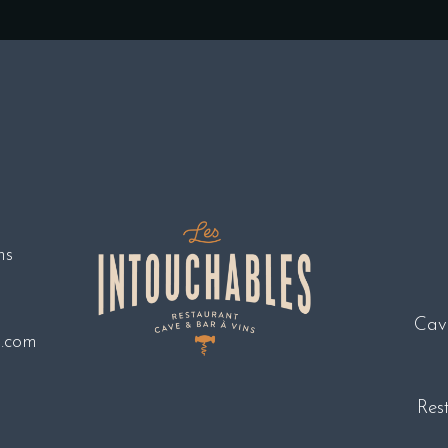
ns
Cave
s.com
Res