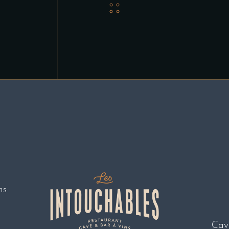
ns
Cave