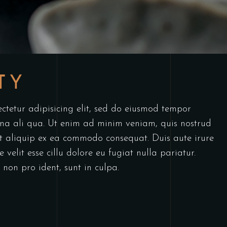
TY
ctetur adipisicing elit, sed do eiusmod tempor
gna ali qua. Ut enim ad minim veniam, quis nostrud
 ut aliquip ex ea commodo consequat. Duis aute irure
 velit esse cillu dolore eu fugiat nulla pariatur.
non pro ident, sunt in culpa.