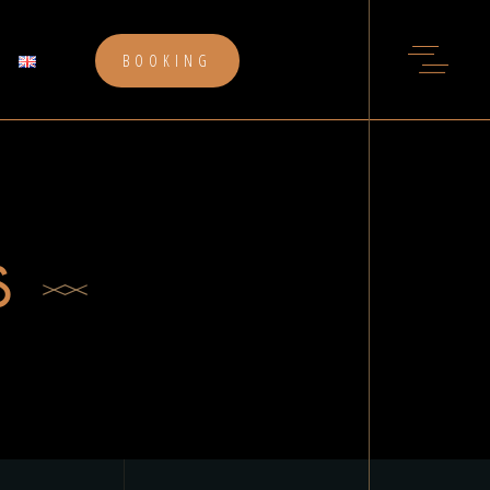
BOOKING
S