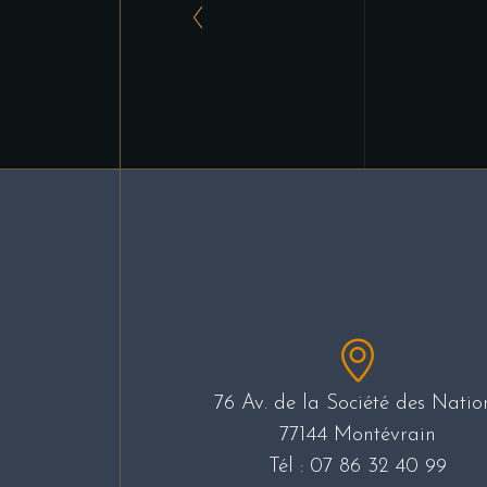
76 Av. de la Société des Natio
77144 Montévrain
Tél :
07 86 32 40 99